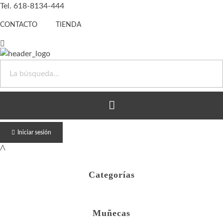
Tel. 618-8134-444
CONTACTO
TIENDA
Juguete Barato
Otro sitio realizado con WordPress
Iniciar sesión
Categorías
Muñecas