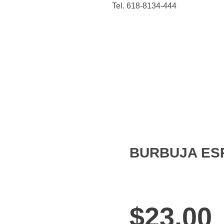
Tel. 618-8134-444
Casa y
Figuras de
Belleza
Animales
cocina
acción
BURBUJA ES
open
$
23.00