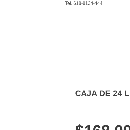
Tel. 618-8134-444
 y cocina
Figuras de
Belleza
Animales
acción
CAJA DE 24 
open