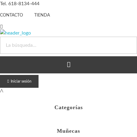
Tel. 618-8134-444
CONTACTO
TIENDA
Juguete Barato
Otro sitio realizado con WordPress
Iniciar sesión
Categorías
Muñecas