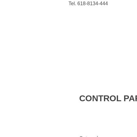
Tel. 618-8134-444
 y cocina
Figuras de
Belleza
Animales
acción
CONTROL PA
open