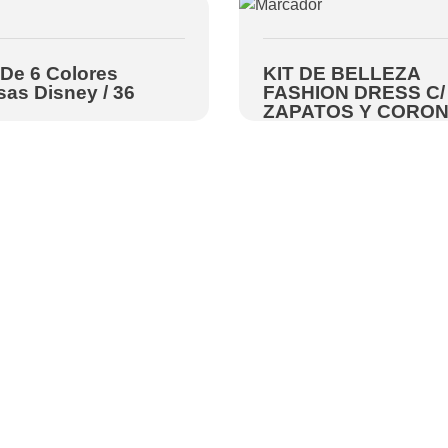
De 6 Colores
KIT DE BELLEZA
sas Disney / 36
FASHION DRESS C/
ZAPATOS Y CORO
Información de contact
C. Calle 5 de Feb
acidad
1038, Zona Centr
ondiciones