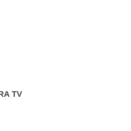
Iniciar sesión
0
Carrito
$
0.00
Deportes
Entretenimiento
Novedades
RA TV