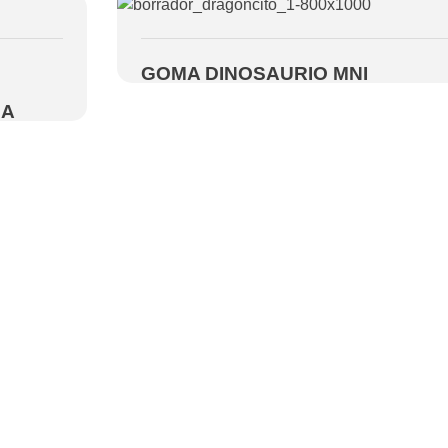
GOMA DINOSAURIO MNI
NA
o
Newsletter
rero
Recibe ofertas y
o,
promociones en tu