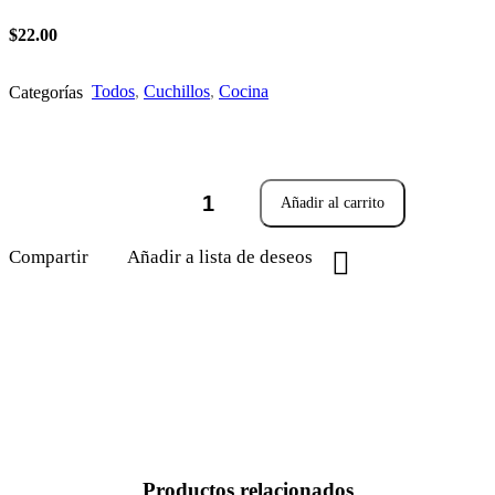
$
22.00
Todos
,
Cuchillos
,
Cocina
Categorías
CUCHILLO
Añadir al carrito
GOOD
WILL
7
Compartir
Añadir a lista de deseos
PULGADAS
cantidad
Productos relacionados