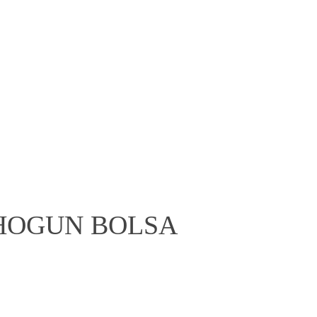
Iniciar sesión
0
Carrito
$
0.00
Deportes
Entretenimiento
Novedades
HOGUN BOLSA