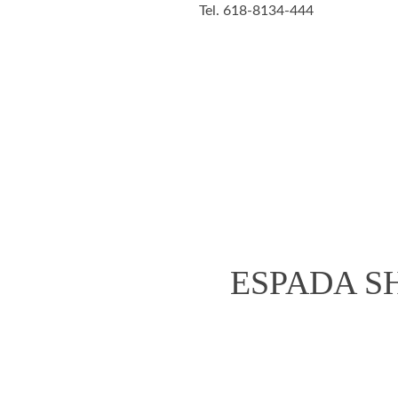
Tel. 618-8134-444
 y cocina
Figuras de
Belleza
Animales
acción
open
ESPADA S