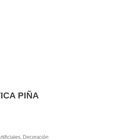
Iniciar sesión
0
Carrito
$
0.00
Deportes
Entretenimiento
Novedades
ICA PIÑA
rtificiales
,
Decoración