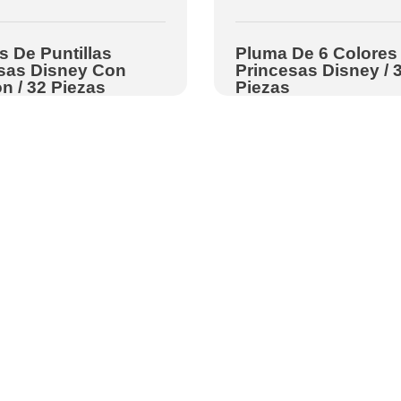
s De Puntillas
Pluma De 6 Colores
sas Disney Con
Princesas Disney / 
n / 32 Piezas
Piezas
Información de contact
C. Calle 5 de Feb
cidad
1038, Zona Centr
diciones