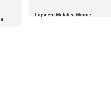
Lapicera Metalica Minnie
36
o
Newsletter
rero
Recibe ofertas y
o,
promociones en tu