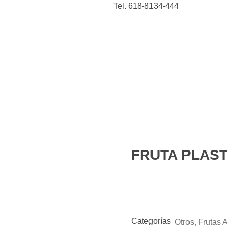
Tel. 618-8134-444
 y cocina
Figuras de
Belleza
Animales
acción
FRUTA PLAST
open
Categorías
Otros
,
Frutas A