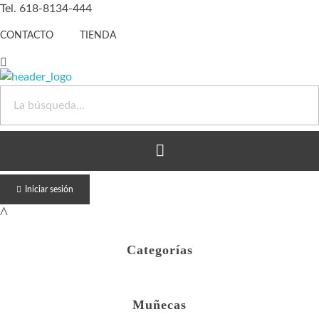
Tel. 618-8134-444
CONTACTO
TIENDA
Juguete Barato
Otro sitio realizado con WordPress
Iniciar sesión
Categorías
Muñecas