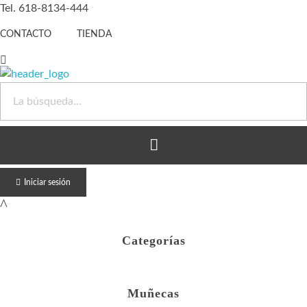
Tel. 618-8134-444
CONTACTO
TIENDA
Juguete Barato
Otro sitio realizado con WordPress
Iniciar sesión
Categorías
Muñecas