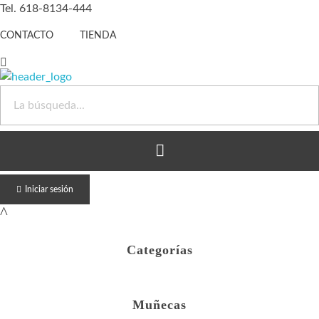
Tel. 618-8134-444
CONTACTO
TIENDA
Juguete Barato
Otro sitio realizado con WordPress
Iniciar sesión
Categorías
Muñecas