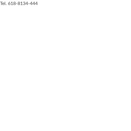
Tel. 618-8134-444
Juguete Barato
Otro sitio realizado con WordPress
Iniciar sesión