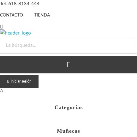
Tel. 618-8134-444
CONTACTO
TIENDA
Juguete Barato
Otro sitio realizado con WordPress
Iniciar sesión
Categorías
Muñecas