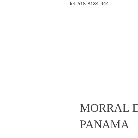
Tel. 618-8134-444
Casa y
Figuras de
Belleza
Animales
cocina
acción
open
MORRAL D
PANAMA