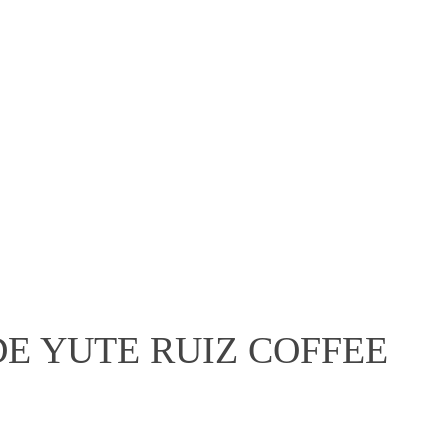
Iniciar sesión
0
Carrito
$
0.00
Deportes
Entretenimiento
Novedades
E YUTE RUIZ COFFEE