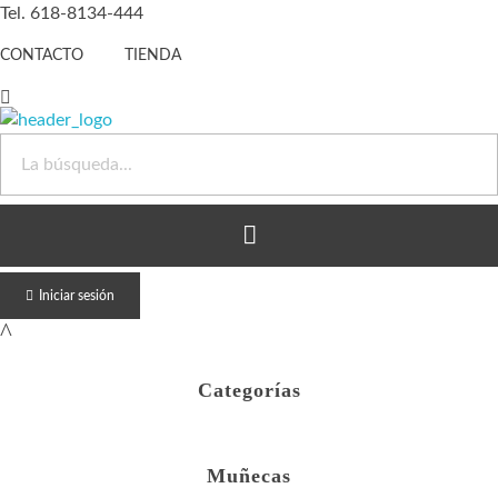
Tel. 618-8134-444
CONTACTO
TIENDA
Juguete Barato
Otro sitio realizado con WordPress
Iniciar sesión
Categorías
Muñecas