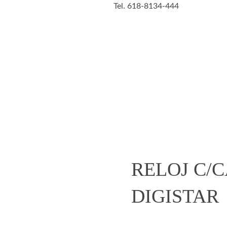
Tel. 618-8134-444
 y cocina
Figuras de
Belleza
Animales
acción
open
RELOJ C/
DIGISTAR