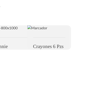
s
nnie
Crayones 6 Pzs
Newsletter