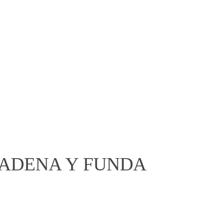
Iniciar sesión
0
Carrito
$
0.00
Deportes
Entretenimiento
Novedades
CADENA Y FUNDA