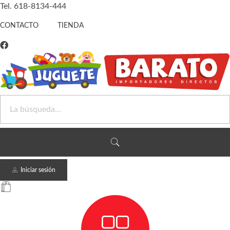
Tel. 618-8134-444
CONTACTO
TIENDA
Juguete Barato
Otro sitio realizado con WordPress
Iniciar sesión