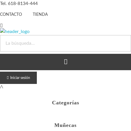
Tel. 618-8134-444
CONTACTO
TIENDA
Juguete Barato
Otro sitio realizado con WordPress
Iniciar sesión
Categorías
Muñecas