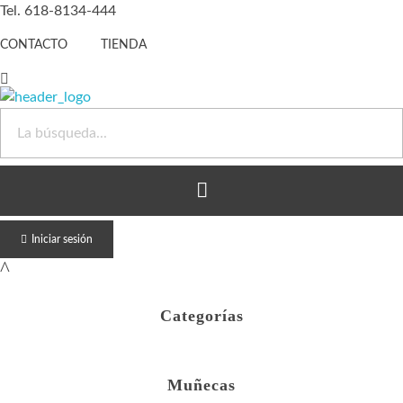
Tel. 618-8134-444
CONTACTO
TIENDA
Juguete Barato
Otro sitio realizado con WordPress
Iniciar sesión
Categorías
Muñecas