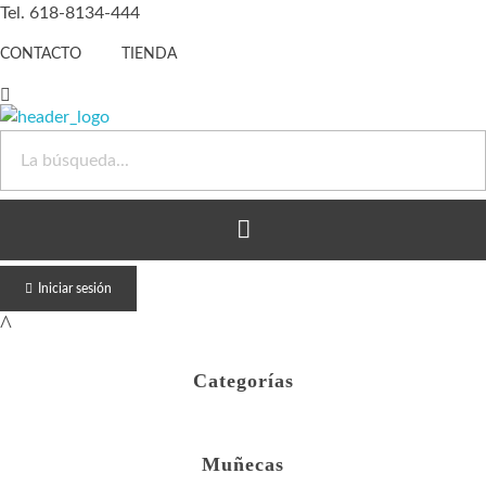
Tel. 618-8134-444
CONTACTO
TIENDA
Juguete Barato
Otro sitio realizado con WordPress
Iniciar sesión
Categorías
Muñecas