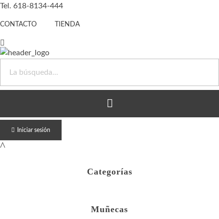
Tel. 618-8134-444
CONTACTO
TIENDA
Juguete Barato
Otro sitio realizado con WordPress
Iniciar sesión
Categorías
Muñecas