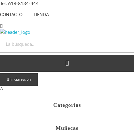
Tel. 618-8134-444
CONTACTO
TIENDA
Juguete Barato
Otro sitio realizado con WordPress
Iniciar sesión
Categorías
Muñecas